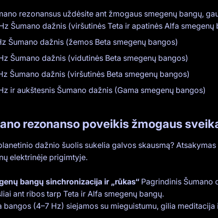
mano rezonansus uždėsite ant žmogaus smegenų bangų, gau
 Hz Šumano dažnis (viršutinės Teta ir apatinės Alfa smegenų
Hz Šumano dažnis (žemos Beta smegenų bangos)
Hz Šumano dažnis (vidutinės Beta smegenų bangos)
Hz Šumano dažnis (viršutinės Beta smegenų bangos)
Hz ir aukštesnis Šumano dažnis (Gama smegenų bangos)
no rezonanso poveikis žmogaus sveika
planetinio dažnio šuolis sukelia galvos skausmą? Atsakymas 
ų elektrinėje prigimtyje.
genų bangų sinchronizacija ir „rūkas“
Pagrindinis Šumano d
sliai ant ribos tarp Teta ir Alfa smegenų bangų.
a bangos (4–7 Hz) siejamos su mieguistumu, gilia meditacija 