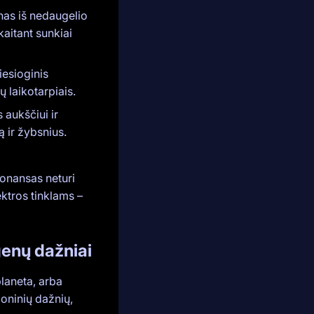
as iš nedaugelio
kaitant sunkiai
esioginis
ų laikotarpiais.
 aukščiui ir
 ir žybsnius.
zonansas neturi
ektros tinklams –
enų dažniai
laneta, arba
moninių dažnių,