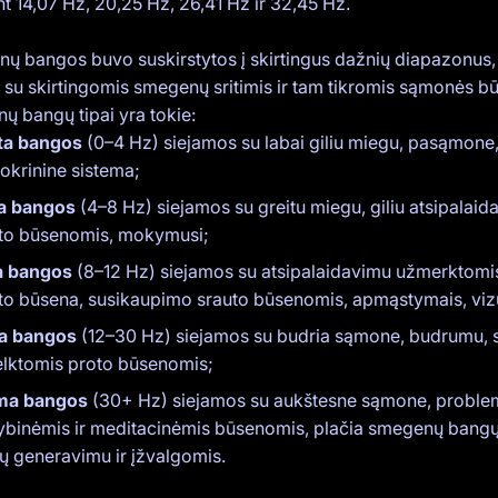
nt 14,07 Hz, 20,25 Hz, 26,41 Hz ir 32,45 Hz.
ų bangos buvo suskirstytos į skirtingus dažnių diapazonus, 
i su skirtingomis smegenų sritimis ir tam tikromis sąmonės bū
ų bangų tipai yra tokie:
ta bangos
(0–4 Hz) siejamos su labai giliu miegu, pasąmone,
okrinine sistema;
a bangos
(4–8 Hz) siejamos su greitu miegu, giliu atsipalai
to būsenomis, mokymusi;
a bangos
(8–12 Hz) siejamos su atsipalaidavimu užmerktomis
to būsena, susikaupimo srauto būsenomis, apmąstymais, vizu
a bangos
(12–30 Hz) siejamos su budria sąmone, budrumu, s
elktomis proto būsenomis;
ma bangos
(30+ Hz) siejamos su aukštesne sąmone, problem
ybinėmis ir meditacinėmis būsenomis, plačia smegenų bangų 
jų generavimu ir įžvalgomis.