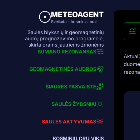
METEOAGENT
Sveikata ir kosminiai orai
Saulės blyksnių ir geomagnetinių
audrų prognozavimo programėlė,
skirta orams jautriems žmonėms
ŠUMANO REZONANSAS
Aktual
duomen
GEOMAGNETINĖS AUDROS
rezonan
ŠIAURĖS PAŠVAISTĖ
SAULĖS ŽYBSNIAI
SAULĖS AKTYVUMAS
KOSMINIŲ ORŲ VIKIS