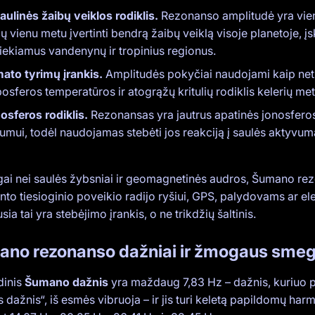
aulinės žaibų veiklos rodiklis.
Rezonanso amplitudė yra vien
ų vienu metu įvertinti bendrą žaibų veiklą visoje planetoje, įs
iekiamus vandenynų ir tropinius regionus.
mato tyrimų įrankis.
Amplitudės pokyčiai naudojami kaip neti
posferos temperatūros ir atogrąžų kritulių rodiklis kelerių met
osferos rodiklis.
Rezonansas yra jautrus apatinės jonosferos
dumui, todėl naudojamas stebėti jos reakciją į saulės aktyvumą
ngai nei saulės žybsniai ir geomagnetinės audros, Šumano re
into tiesioginio poveikio radijo ryšiui, GPS, palydovams ar el
sia tai yra stebėjimo įrankis, o ne trikdžių šaltinis.
no rezonanso dažniai ir žmogaus smeg
dinis
Šumano dažnis
yra maždaug 7,83 Hz – dažnis, kuriuo p
dažnis“, iš esmės vibruoja – ir jis turi keletą papildomų har