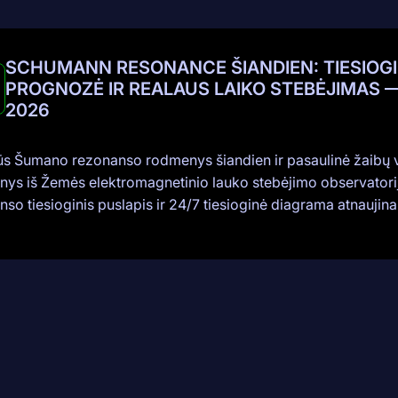
SCHUMANN RESONANCE ŠIANDIEN: TIESIOG
PROGNOZĖ IR REALAUS LAIKO STEBĖJIMAS 
2026
ūs Šumano rezonanso rodmenys šiandien ir pasaulinė žaibų 
ys iš Žemės elektromagnetinio lauko stebėjimo observatori
so tiesioginis puslapis ir 24/7 tiesioginė diagrama atnaujinam