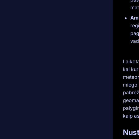
mat
Amp
reg
pagr
vad
Laikot
kai kur
meteor
miego p
pabrėžt
geomag
palygin
kaip as
Nust