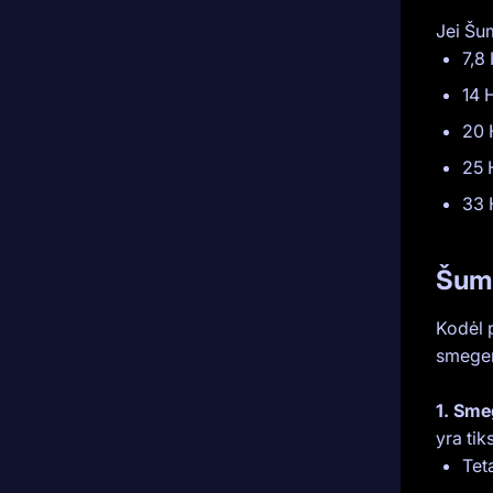
Jei Šu
7,8
14 
20 
25 
33 
Šuma
Kodėl 
smegen
1. Sme
yra tik
Tet