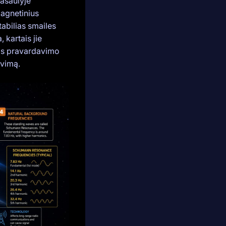
pasaulyje
magnetinius
stabilias smailes
 kartais jie
šis pravardavimo
avimą.