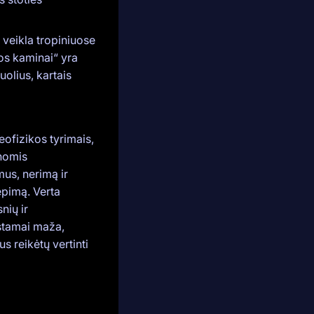
ų veikla tropiniuose
jos kaminai“ yra
uolius, kartais
ofizikos tyrimais,
enomis
us, nerimą ir
vėpimą. Verta
nių ir
stamai maža,
s reikėtų vertinti