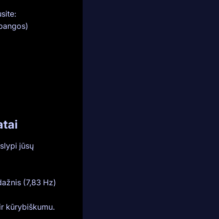
site:
 bangos)
tai
slypi jūsų
ažnis (7,83 Hz)
ir kūrybiškumu.