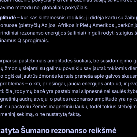
avimo metodu nei globaliais pokyčiais.
litudė
– kur kas kintamesnis rodiklis; ji didėja kartu su žaib
ionuose (pietryčių Azijos, Afrikos ir Pietų Amerikos „perkūni
indiniai rezonanso energijos šaltiniai) ir gali rodyti staigius š
inamus Q sprogimais.
arpiai su pastebimais amplitudės šuoliais, be susidomėjimo ge
ių žmonių siejami su galimu poveikiu savijautai: tokiomis di
ologiškai jautrūs žmonės kartais praneša apie galvos skausm
roblemas – o kiti, priešingai, jaučia energijos antplūdį ir įk
i: čia įrodymų bazė yra pastebimai silpnesnė nei saulės žybs
netinių audrų atveju, o paties rezonanso amplitudė yra nyk
ti su pastoviu Žemės magnetiniu lauku, todėl tokius stebėjimu
meninį sekimą, o ne nustatytą faktą.
atyta Šumano rezonanso reikšmė