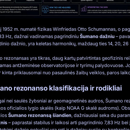
nį 1952 m. numatė fizikas Winfriedas Otto Schumannas, o pagr
,83 Hz, dažnai vadinamas pagrindiniu
Šumano dažniu
– pava
inio dažnio, yra keletas harmonikų, maždaug ties 14, 20, 26 
rezonansas yra tikras, daug kartų patvirtintas geofizinis reiš
amas antžeminėse observatorijose ir tyrimų palydovuose. Jo 
 kinta priklausomai nuo pasaulinės žaibų veiklos, paros laiko
no rezonanso klasifikacija ir rodikliai
ngai nei saulės žybsniai ar geomagnetinės audros, Šumano re
gos oficialios lygio skalės (kaip NOAA G skalė audroms). Obs
čios
Šumano rezonansą šiandien
, dažniausiai seka du para
nis
– paprastai stabilus ir laikosi arti pagrindinio 7,83 Hz be
tebimi dažnio pokyčiai yra reti ir dažniau susiję su konkrečio