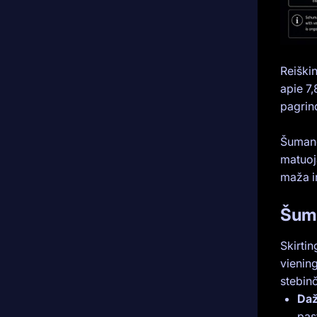
Reiški
apie 7
pagrind
Šumano 
matuoj
maža ir
Šuma
Skirti
vienin
stebin
Daž
pas