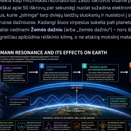
veikia kaip milžiniškas rezonatorius: žaibo iškrovos visame 
iniškai apie 50 iškrovų per sekundę) nuolat sužadina elektro
us, kurie „įstringa“ tarp dviejų laidžių sluoksnių ir nusistovi į 
ruose dažniuose. Kadangi šiuos virpesius sukelia pati planeta,
ialiai vadinami
Žemės dažniu
(arba „žemės dažniu“) – nors 
reičiau apibūdina reiškinio kilmę, o ne atskirą mokslinį mat