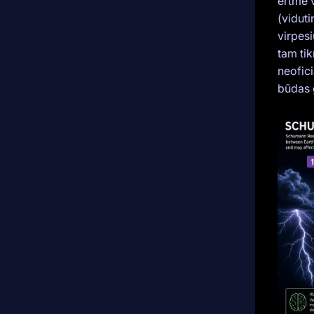
ertmė 
(vidut
virpesi
tam tik
neofic
būdas g