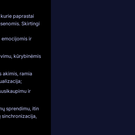
kurie paprastai
senomis. Skirtingi
 emocijomis ir
davimu, kūrybinėmis
 akimis, ramia
alizacija;
usikaupimu ir
ų sprendimu, itin
sinchronizacija,