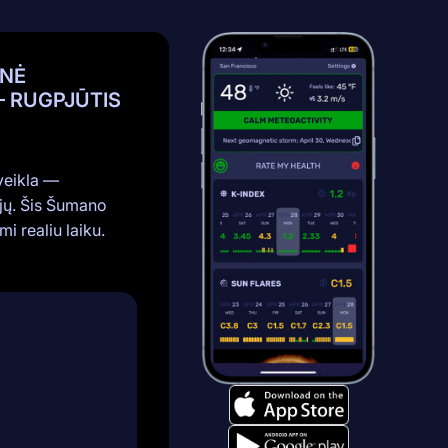
INĖ
— RUGPJŪTIS
veikla —
jų. Šis Šumano
i realiu laiku.