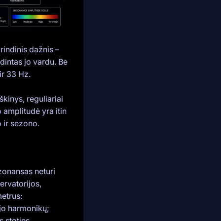
indinis dažnis –
dintas jo vardu. Be
ir 33 Hz.
kinys, reguliariai
amplitudė yra itin
 ir sezono.
zonansas neturi
ervatorijos,
metrus:
i jo harmonikų;
s stoties