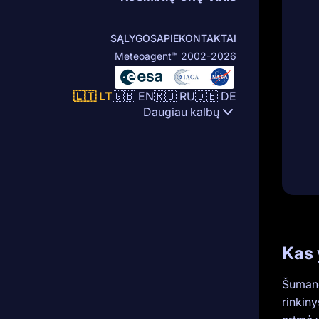
SĄLYGOS
APIE
KONTAKTAI
Meteoagent™ 2002-2026
🇱🇹 LT
🇬🇧 EN
🇷🇺 RU
🇩🇪 DE
Daugiau kalbų
Kas 
Šumano
rinkiny