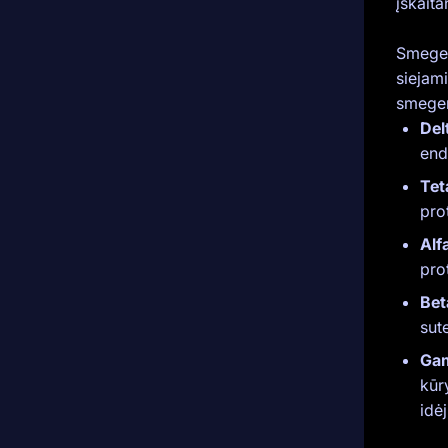
įskaita
Smegen
siejam
smegen
Del
end
Tet
pro
Alf
pro
Bet
sut
Ga
kūr
idė