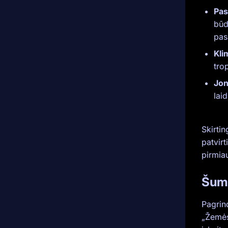
Pas
būd
pas
Kli
tro
Jon
lai
Skirti
patvirt
pirmiau
Šuma
Pagrin
„Žemės 