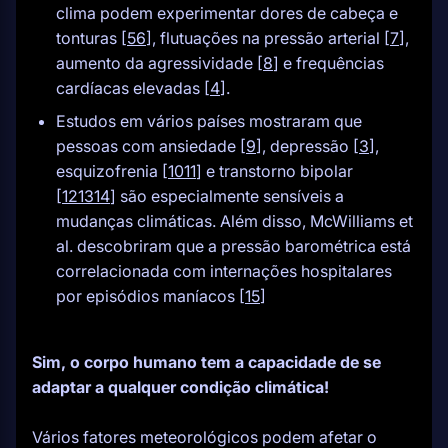
clima podem experimentar dores de cabeça e
tonturas [
5
6
], flutuações na pressão arterial [
7
],
aumento da agressividade [
8
] e frequências
cardíacas elevadas [
4
].
Estudos em vários países mostraram que
pessoas com ansiedade [
9
], depressão [
3
],
esquizofrenia [
10
11
] e transtorno bipolar
[
12
13
14
] são especialmente sensíveis a
mudanças climáticas. Além disso, McWilliams et
al. descobriram que a pressão barométrica está
correlacionada com internações hospitalares
por episódios maníacos [
15
]
Sim, o corpo humano tem a capacidade de se
adaptar a qualquer condição climática!
Vários fatores meteorológicos podem afetar o